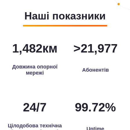
Наші показники
1,495
км
>
22,000
Довжина опорної
Абонентів
мережі
24
/
7
99.97
%
Цілодобова технічна
Uptime