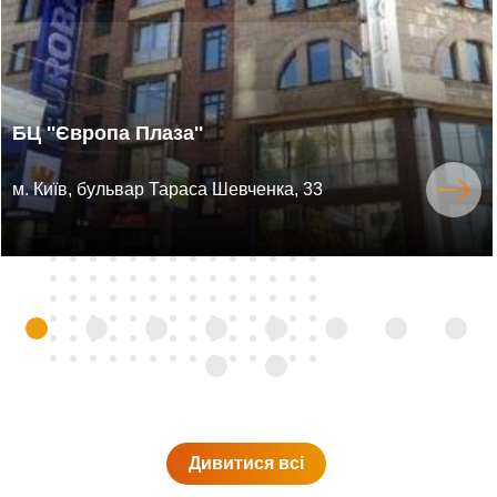
БЦ ''Європа Плаза''
м. Київ, бульвар Тараса Шевченка, 33
Дивитися всi