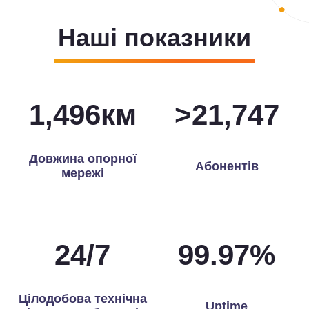
Наші показники
1,500
км
>
21,922
Довжина опорної
Абонентів
мережі
24
/
7
99.97
%
Цілодобова технічна
Uptime