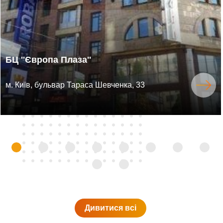
БЦ ''Європа Плаза''
м. Київ, бульвар Тараса Шевченка, 33
Дивитися всi