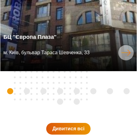
БЦ ''Європа Плаза''
м. Київ, бульвар Тараса Шевченка, 33
Дивитися всi